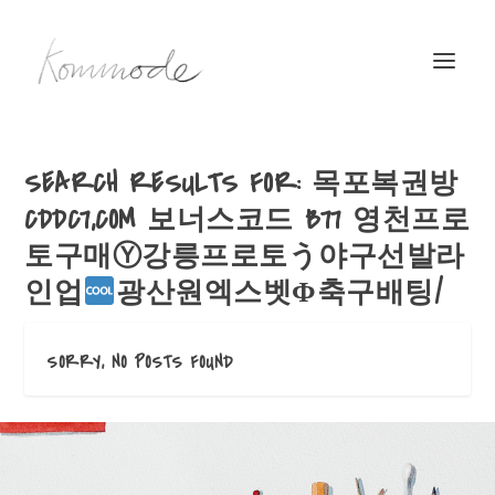
SEARCH RESULTS FOR: 목포복권방
CDDC7,COM 보너스코드 B77 영천프로
토구매Ⓨ강릉프로토う야구선발라
인업
광산원엑스벳Φ축구배팅/
SORRY, NO POSTS FOUND