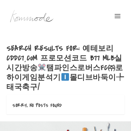
SEARCH RESULTS FOR: 예테보리
CDDC7͵C0M 프로모션코드 B77 MLB실
시간방송
탬파인스로버스FC㈜로
하이게임분석기
몰디브바둑이╄
태국축구/
SORRY, NO POSTS FOUND