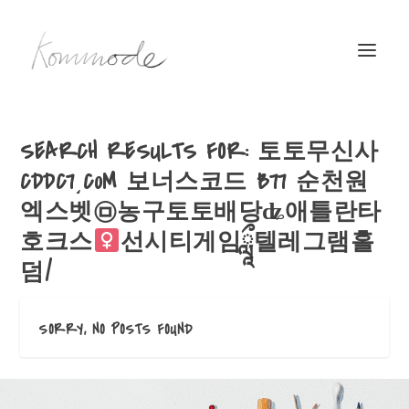
SEARCH RESULTS FOR: 토토무신사
CDDC7͵C0M 보너스코드 B77 순천원
엑스벳㉤농구토토배당ʥ애틀란타
호크스
선시티게임ཹ텔레그램홀
덤/
SORRY, NO POSTS FOUND